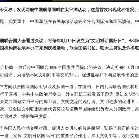
今天称，发现两艘中国航母同时在太平洋活动，这是首次出现此种情况。
题。我要重申，中国军舰在有关海域活动完全符合国际法和国际惯例。
届联合国大会通过决议，将每年6月10日设立为“文明对话国际日”。今年6
国机构所在地举办了系列庆祝活动，联合国秘书长、联大主席以及许多
大会协商一致通过中国联合80多个国家共同提出的决议，决定将每年6月1
明倡议，为推动不同文明间平等交流对话、促进世界和平与发展作出的重
。中方同联合国等国际组织以及多国一道，在纽约、日内瓦等联合国机构
行了直播。中共中央政治局委员、外交部长王毅发表了题为“促进文明对
会要共同做文明平等的捍卫者、文明交流的践行者、文明进步的促进者
勒蒙、联合国文明联盟高级代表莫拉蒂诺斯等国际组织负责人分别致辞，
文明对话，维护和平发展。
应了各国人民推动文明对话、促进人类进步的普遍愿望，弘扬了真正的多
一道，发挥“文明对话国际日”的重要平台作用，捍卫文明平等，践行文