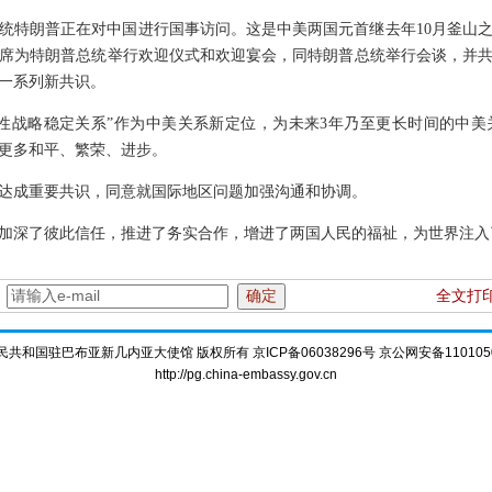
统特朗普正在对中国进行国事访问。这是中美两国元首继去年10月釜山
平主席为特朗普总统举行欢迎仪式和欢迎宴会，同特朗普总统举行会谈，并
一系列新共识。
性战略稳定关系”作为中美关系新定位，为未来3年乃至更长时间的中
更多和平、繁荣、进步。
达成重要共识，同意就国际地区问题加强沟通和协调。
加深了彼此信任，推进了务实合作，增进了两国人民的福祉，为世界注入
：
全文打
共和国驻巴布亚新几内亚大使馆 版权所有 京ICP备06038296号 京公网安备1101050
http://pg.china-embassy.gov.cn