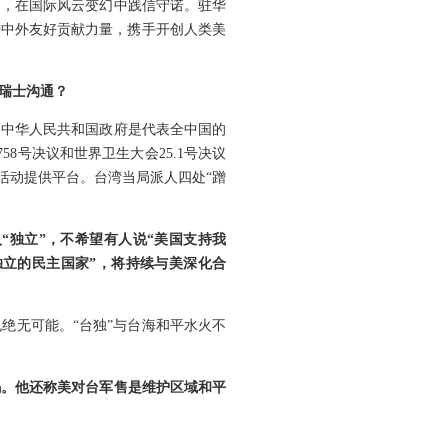
遇，在国际风云变幻中践信守诺。驻华
进中外友好贡献力量，携手开创人类美
瑞士沟通？
，中华人民共和国政府是代表全中国的
8号决议和世界卫生大会25.1号决议
活动提供平台。台湾当局派人四处“蹭
“独立”，不希望有人说“美国支持我
独立的民主国家”，将持续与美深化合
绝无可能。“台独”与台海和平水火不
码。他还称美对台军售是维护区域和平