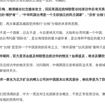
国台湾地区出售武器的立场是一贯的、明确的。
7日晚，赖清德在社交媒体发文，回应美国总统特朗普在结束访华后有关美
的‘维护者’”，“中华民国台湾是一个主权独立的民主国家”，“没有‘台独
彰，再次暴露其顽固坚持推行“台独”分裂的本质和意图。
不是一个国家，过去不是，今后更绝无可能。大陆和台湾同属一个中国
推动台湾问题“国际化”，是台海现状的最大破坏者，是台海和平稳定的最大
对“台独”是坚持一个中国原则的应有之义。“倚外谋独”“以武谋独”最终只
华期间，双方是否会提及特朗普总统访华的情况？如果提及，将涉及哪些
京总统访华的相关安排。访问期间，中俄两国元首将就双边关系、各领
家保持关注。
求一家名为北方矿业的稀土公司的中国股东出售其股份，称此举是为了
们想强调的是，中方一贯反对泛化国家安全概念，干扰正常投资活动。
歧视的营商环境。