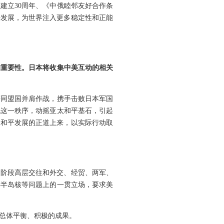
建立30周年、《中俄睦邻友好合作条
平发展，为世界注入更多稳定性和正能
的重要性。日本将收集中美互动的相关
等同盟国并肩作战，携手击败日本军国
战这一秩序，动摇亚太和平基石，引起
、和平发展的正道上来，以实际行动取
下阶段高层交往和外交、经贸、两军、
鲜半岛核等问题上的一贯立场，要求美
总体平衡、积极的成果。