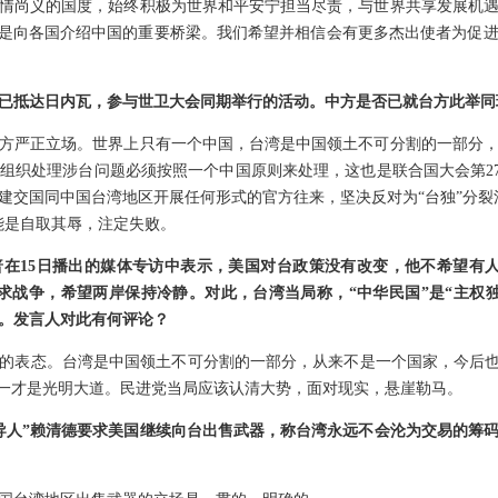
情尚义的国度，始终积极为世界和平安宁担当尽责，与世界共享发展机
也是向各国介绍中国的重要桥梁。我们希望并相信会有更多杰出使者为促
已抵达日内瓦，参与世卫大会同期举行的活动。中方是否已就台方此举同
方严正立场。世界上只有一个中国，台湾是中国领土不可分割的一部分
织处理涉台问题必须按照一个中国原则来处理，这也是联合国大会第275
建交国同中国台湾地区开展任何形式的官方往来，坚决反对为“台独”分裂
能是自取其辱，注定失败。
在15日播出的媒体专访中表示，美国对台政策没有改变，他不希望有人
求战争，希望两岸保持冷静。对此，台湾当局称，“中华民国”是“主权
。发言人对此有何评论？
的表态。台湾是中国领土不可分割的一部分，从来不是一个国家，今后也
统一才是光明大道。民进党当局应该认清大势，面对现实，悬崖勒马。
导人”赖清德要求美国继续向台出售武器，称台湾永远不会沦为交易的筹