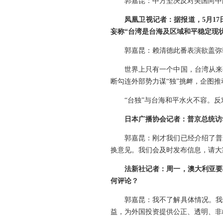
郭嘉昆：中方坚决反对美国向中
凤凰卫视记者：据报道，5月1
妄称“台湾是台海及区域和平稳定现状
郭嘉昆：赖清德此番表演欲盖弥
世界上只有一个中国，台湾从来
断勾连外部势力谋“独”挑衅，企图
“台独”与台海和平水火不容。反
日本广播协会记者：普京总统访
郭嘉昆：刚才我们已经介绍了普
换意见。我们会及时发布信息，请大
法新社记者：周一，澳大利亚要
何评论？
郭嘉昆：我不了解具体情况。我
益，为外国投资提供公正、透明、非