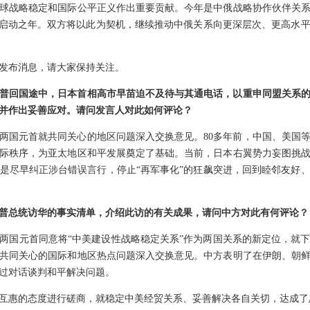
球战略稳定和国际公平正义作出重要贡献。今年是中俄战略协作伙伴关系
年”启动之年。双方将以此为契机，继续推动中俄关系向更深层次、更高水
发布消息，请大家保持关注。
普回国途中，日本首相高市早苗迫不及待与其通电话，以重申同盟关系
并作出妥善应对。请问发言人对此如何评论？
两国元首就共同关心的地区问题深入交换意见。80多年前，中国、美国
际秩序，为亚太地区和平发展奠定了基础。当前，日本右翼势力妄图挑
是尽早纠正涉台错误言行，停止“再军事化”的狂飙突进，回到睦邻友好
普总统访华的事实清单，介绍此访的有关成果，请问中方对此有何评论？
两国元首同意将“中美建设性战略稳定关系”作为两国关系的新定位，就
共同关心的国际和地区热点问题深入交换意见。中方表明了在伊朗、朝
过对话谈判和平解决问题。
互惠的态度进行磋商，就稳定中美经贸关系、妥善解决各自关切，达成了