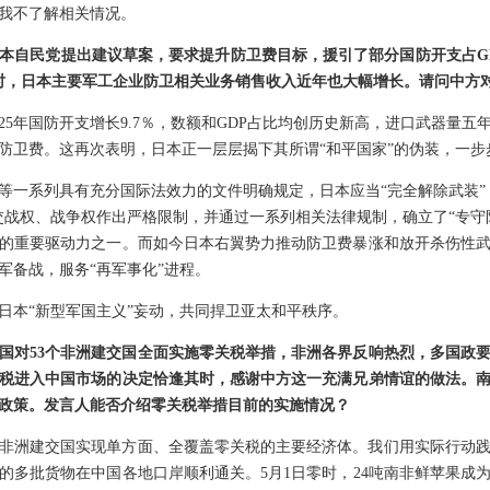
我不了解相关情况。
本自民党提出建议草案，要求提升防卫费目标，援引了部分国防开支占GDP
时，日本主要军工企业防卫相关业务销售收入近年也大幅增长。请问中方
25年国防开支增长9.7％，数额和GDP占比均创历史新高，进口武器量五年
防卫费。这再次表明，日本正一层层揭下其所谓“和平国家”的伪装，一步
等一系列具有充分国际法效力的文件明确规定，日本应当“完全解除武装”
交战权、战争权作出严格限制，并通过一系列相关法律规制，确立了“专守
的重要驱动力之一。而如今日本右翼势力推动防卫费暴涨和放开杀伤性
军备战，服务“再军事化”进程。
日本“新型军国主义”妄动，共同捍卫亚太和平秩序。
中国对53个非洲建交国全面实施零关税举措，非洲各界反响热烈，多国政
税进入中国市场的决定恰逢其时，感谢中方这一充满兄弟情谊的做法。
政策。发言人能否介绍零关税举措目前的实施情况？
非洲建交国实现单方面、全覆盖零关税的主要经济体。我们用实际行动
洲的多批货物在中国各地口岸顺利通关。5月1日零时，24吨南非鲜苹果成