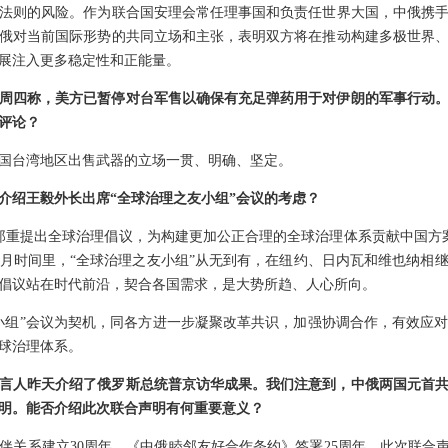
法则的风险。作为联合国安理会常任理事国和负责任世界大国，中俄携
俄对当前国际形势的共同立场和主张，表明双方将在推动构建多极世界
展注入更多稳定性和正能量。
周四称，美方已暂停对台军售以确保有充足弹药用于对伊朗的军事行动
评论？
国台湾地区出售武器的立场一贯、明确、坚定。
介绍王毅外长出席“全球治理之友小组”会议的考虑？
郑重提出全球治理倡议，为构建更加公正合理的全球治理体系贡献中国方案
个月时间里，“全球治理之友小组”从无到有，在纽约、日内瓦和维也纳相
倡议站在时代前沿，契合各国需求，是大势所趋、人心所向。
小组”会议为契机，同各方进一步凝聚改革共识，加强协调合作，有效应
球治理体系。
言人昨天介绍了俄罗斯总统普京访华成果。我们注意到，中俄两国元首
明。能否介绍此次联合声明有何重要意义？
伴关系建立30周年、《中俄睦邻友好合作条约》签署25周年。此次联合声