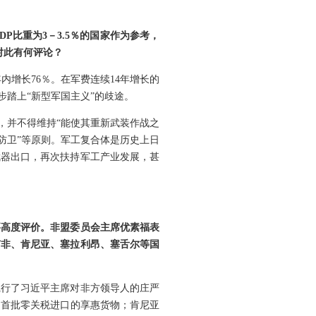
比重为3－3.5％的国家作为参考，
对此有何评论？
内增长76％。在军费连续14年增长的
步踏上“新型军国主义”的歧途。
，并不得维持“能使其重新武装作战之
防卫”等原则。军工复合体是历史上日
武器出口，再次扶持军工产业发展，甚
要高度评价。非盟委员会主席优素福表
南非、肯尼亚、塞拉利昂、塞舌尔等国
践行了习近平主席对非方领导人的庄严
为首批零关税进口的享惠货物；肯尼亚