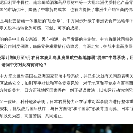
尼日利亚牛骨粒、南非葡萄酒和药品原材料等一大批非洲优质特色产品
国的市场供应、降低了中非贸易成本，也有力提振了非洲生产销售商的信
是与配套措施一体推进的“组合拳”。中方同步升级了非洲农食产品输华“
零关税举措转化为可感、可触、可享的成果。
响的是中非真实亲诚、民心相通、共同发展的主旋律。中方将继续同相
贸合作制度保障，确保零关税举措行稳致远、向深走实，护航中非高质量
军计划6月至9月在日本鹿儿岛县鹿屋航空基地部署“堤丰”中导系统，
。请问中方对此有何评论？
中方坚决反对美国在亚洲国家部署中导系统，并已多次就有关问题表明关
区战略安全，加剧军事对抗和军备竞赛风险，对于地区和平稳定有百害
方敦促美方、日方正视地区国家呼声，纠正错误做法，以实际行动为地区
的又一佐证。种种迹象表明，日本右翼势力正在谋求对军事能力进行整体重
规制，挑战战后国际秩序，与日方自诩“和平国家”形象背道而驰。日本“
须以史为鉴、高度警惕、共同遏止。