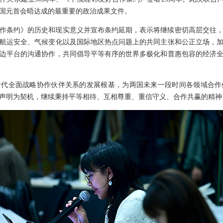
国元首会晤达成的最重要的政治成果文件。
作条约》的历史和现实意义并宣布条约延期，表示将继续密切高层交往
航运安全、气候变化以及国际地区热点问题上的共同主张和公正立场，
边平台的沟通协作，共同倡导平等有序的世界多极化和普惠包容的经济
时代全面战略协作伙伴关系的发展根基，为两国未来一段时间各领域合作
声明为契机，继续秉持平等相待、互相尊重、重信守义、合作共赢的精神