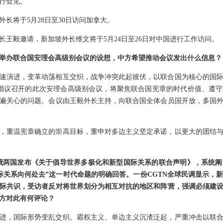
行会见。
长将于5月28日至30日访问加拿大。
长王毅邀请，新加坡外长维文将于5月24日至26日对中国进行工作访问。
举办联合国安理会高级别会议的设想，中方希望推动会议发出什么信息？
速演进，变革动荡相互交织，战争冲突此起彼伏，以联合国为核心的国
倡议召开的此次安理会高级别会议，将聚焦联合国宪章的时代价值、遵
遍关心的问题。会议由王毅外长主持，向联合国全体会员国开放，多国
，重温宪章确立的崇高目标，重申对多边主义坚定承诺，以更大的团结
，中俄两国发布《关于倡导世界多极化和新型国际关系的联合声明》，系统
际关系向何处去”这一时代命题的明确回答。一份CGTN全球民调显示，
际共识，受访者反对将世界划分为相互对抗的地区和阵营，强调必须建
方对此有何评论？
进，国际形势变乱交织。霸权主义、单边主义沉渣泛起，严重冲击以联