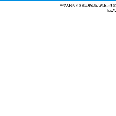
中华人民共和国驻巴布亚新几内亚大使馆 版权所
http:/