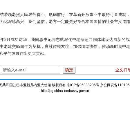
结带领老挝人民艰苦奋斗、砥砺前行，在革新开放事业中取得可喜成就
为此深感高兴。我们坚信，老方一定能走好符合本国国情的社会主义道
年9月成功访华，我同总书记同志就深化中老命运共同体建设达成新的
中老建交65周年为契机，赓续传统友谊，加强团结协作，推动新时期中
和平与发展作出更大贡献。
：
全文打
共和国驻巴布亚新几内亚大使馆 版权所有 京ICP备06038296号 京公网安备1101050
http://pg.china-embassy.gov.cn