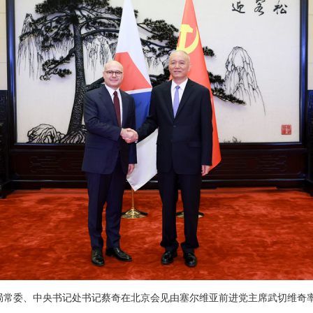
政治局常委、中央书记处书记蔡奇在北京会见由塞尔维亚前进党主席武切维奇