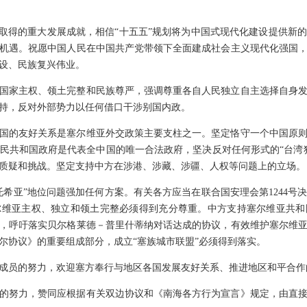
期取得的重大发展成就，相信“十五五”规划将为中国式现代化建设提供新
机遇。祝愿中国人民在中国共产党带领下全面建成社会主义现代化强国
设、民族复兴伟业。
国家主权、领土完整和民族尊严，强调尊重各自人民独立自主选择自身
持，反对外部势力以任何借口干涉别国内政。
国的友好关系是塞尔维亚外交政策主要支柱之一。坚定恪守一个中国原
民共和国政府是代表全中国的唯一合法政府，坚决反对任何形式的“台湾
不容质疑和挑战。坚定支持中方在涉港、涉藏、涉疆、人权等问题上的立场。
托希亚”地位问题强加任何方案。有关各方应当在联合国安理会第1244号
尔维亚主权、独立和领土完整必须得到充分尊重。中方支持塞尔维亚共和
，呼吁落实贝尔格莱德－普里什蒂纳对话达成的协议，有效维护塞尔维
塞尔协议》的重要组成部分，成立“塞族城市联盟”必须得到落实。
成员的努力，欢迎塞方奉行与地区各国发展友好关系、推进地区和平合作
的努力，赞同应根据有关双边协议和《南海各方行为宣言》规定，由直