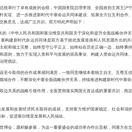
总统举行了卓有成效的会晤，中国国务院总理李强、全国政协主席王沪
铁杆友谊、进一步推进新时代中塞命运共同体建设、拓展全方位互利合作、
交换意见，达成广泛共识。双方特此声明如下：
月发表的《中华人民共和国和塞尔维亚共和国关于深化和提升全面战略伙伴
中塞构建新时代命运共同体是双方基于彼此发展道路和人民意愿作出的共
主权和领土完整，始终坚守公平正义，始终站在历史正确一边，始终秉
和原则，致力于实现人类和平与发展的崇高事业、构建人类命运共同体
治理倡议。
设至今取得的合作成果感到满意，一致同意继续本着独立自主、互尊互
领域合作，不断深化中塞全面战略伙伴关系，持续推进构建新时代中塞命
双边关系的战略引领作用，全面贯彻落实两国元首达成的重要共识，商
会发展和改善经济民生取得的成就，支持塞方维护国家稳定、社会和谐的
定目标，促进塞尔维亚发展和人民福祉。
7年世博会，愿积极参展，为这一重要盛会的成功举办作出贡献，同塞方在