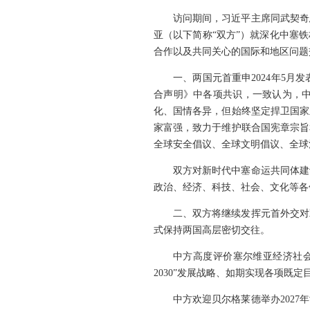
访问期间，习近平主席同武契奇
亚（以下简称“双方”）就深化中塞
合作以及共同关心的国际和地区问题
一、两国元首重申2024年5
合声明》中各项共识，一致认为，
化、国情各异，但始终坚定捍卫国家
家富强，致力于维护联合国宪章宗旨
全球安全倡议、全球文明倡议、全球
双方对新时代中塞命运共同体建
政治、经济、科技、社会、文化等各
二、双方将继续发挥元首外交对
式保持两国高层密切交往。
中方高度评价塞尔维亚经济社
2030”发展战略、如期实现各项既
中方欢迎贝尔格莱德举办202