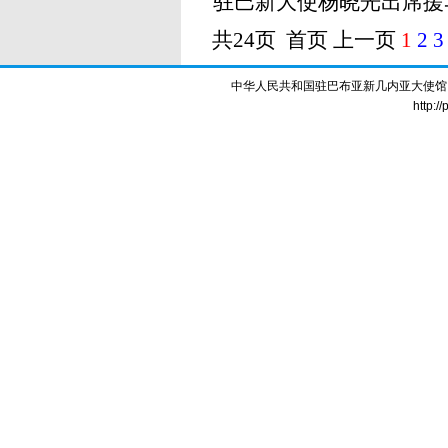
驻巴新大使杨晓光出席援
共24页 首页 上一页
1
2
3
中华人民共和国驻巴布亚新几内亚大使馆 版权所
http:/